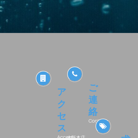
ご
ア
連
ク
絡
セ
Contact.
ス
Access.
大阪本店