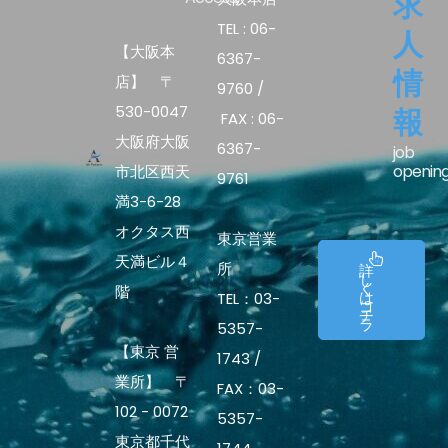
求
TEL : 06-
人
【大阪本
6367-
情
店】 〒
9760 /
530-0047
報
FAX : 06-
大阪府大阪
6367-
job
openin
市北区西天
9761
満3-6-28
オクタス西
東京営業
天満ビル４
所
詳
し
く
階
は
TEL：03-
コ
チ
ラ
5357-
【東京 営
1743 /
業所】 〒
FAX：03-
102 - 0072
5357-
東京都千代