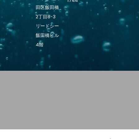
1744
田区飯田橋
2丁目8-3
リードシー
飯田橋ビル
4階