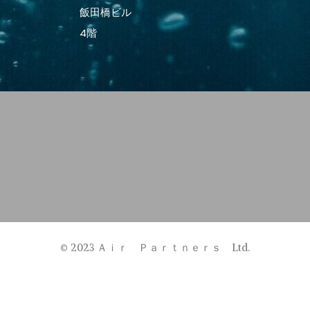
飯田橋ビル
4階
© 2023 Ａｉｒ Ｐａｒｔｎｅｒｓ Ltd.