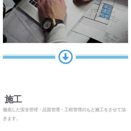
施工
徹底した安全管理・品質管理・工程管理のもと施工をさせて頂
きます。