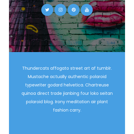
Thundercats affogato street art af tumblr.
Mustache actually authentic polaroid
typewriter godard helvetica. Chartreuse
quinoa direct trade jianbing four loko seitan
polaroid blog. Irony meditation air plant
fashion carry.