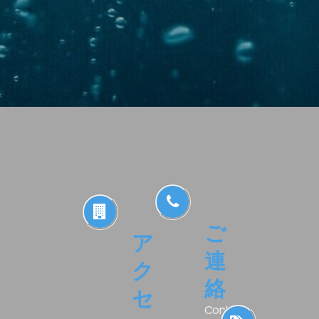
ご
ア
連
ク
絡
セ
Contact.