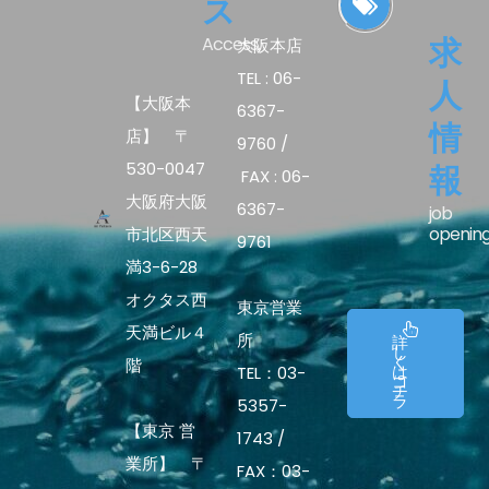
ス
求
Access.
大阪本店
TEL : 06-
人
【大阪本
6367-
情
店】 〒
9760 /
530-0047
報
FAX : 06-
大阪府大阪
6367-
job
openin
市北区西天
9761
満3-6-28
オクタス西
東京営業
天満ビル４
所
詳
し
く
階
は
TEL：03-
コ
チ
ラ
5357-
【東京 営
1743 /
業所】 〒
FAX：03-