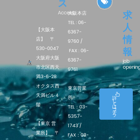
ス
求
Access.
大阪本店
TEL : 06-
人
【大阪本
6367-
情
店】 〒
9760 /
530-0047
報
FAX : 06-
大阪府大阪
6367-
job
openin
市北区西天
9761
満3-6-28
オクタス西
東京営業
天満ビル４
所
詳
し
く
階
は
TEL：03-
コ
チ
ラ
5357-
【東京 営
1743 /
業所】 〒
FAX：03-