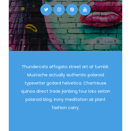
Thundercats affogato street art af tumblr.
Mustache actually authentic polaroid
typewriter godard helvetica. Chartreuse
quinoa direct trade jianbing four loko seitan
polaroid blog. Irony meditation air plant
fashion carry.