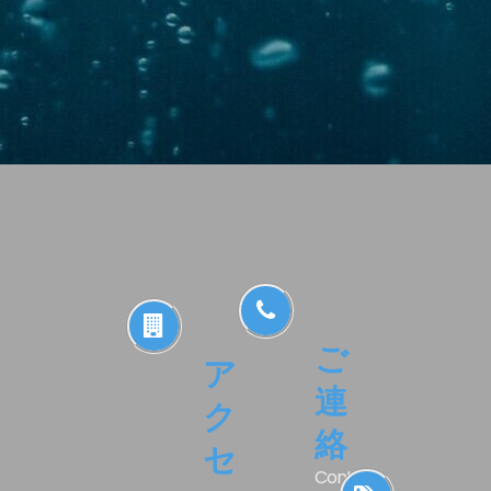
ご
ア
連
ク
絡
セ
Contact.